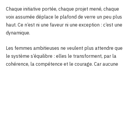
Chaque initiative portée, chaque projet mené, chaque
voix assumée déplace le plafond de verre un peu plus
haut. Ce n’est ni une faveur ni une exception : c’est une
dynamique.
Les femmes ambitieuses ne veulent plus attendre que
le système s’équilibre : elles le transforment, par la
cohérence, la compétence et le courage. Car aucune
barrière n’est infranchissable quand on choisit de bâtir
son sommet soi-même.
Facebook
Twitter
Pinterest
LinkedIn
WhatsApp
Reddit
Email
PREVIOUS ARTICLE
NEXT ARTICLE