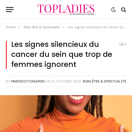
Home
»
Bien-être & Spiritualité
»
Les signes silencieux du cancer du sein que trop de femmes ignorent
Les signes silencieux du
0
cancer du sein que trop de
femmes ignorent
BY
MARIEVICTORADMIN
ON
31 OCTOBRE 2025
BIEN-ÊTRE & SPIRITUALITÉ