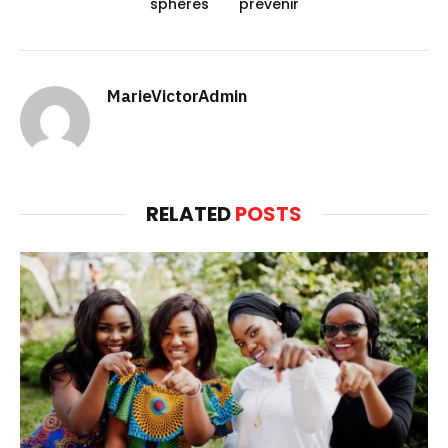
sphères
prévenir
MarieVictorAdmin
RELATED
POSTS