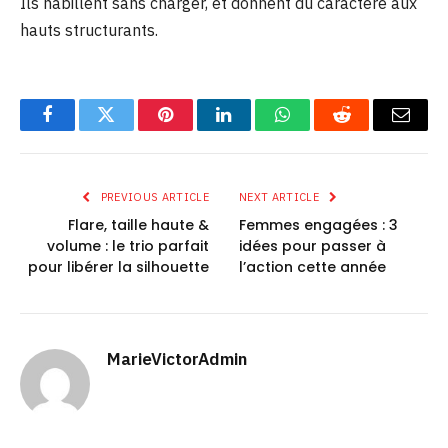
Ils habillent sans charger, et donnent du caractère aux
hauts structurants.
Facebook
Twitter
Pinterest
LinkedIn
WhatsApp
Reddit
Email
PREVIOUS ARTICLE
NEXT ARTICLE
Flare, taille haute &
Femmes engagées : 3
volume : le trio parfait
idées pour passer à
pour libérer la silhouette
l’action cette année
MarieVictorAdmin