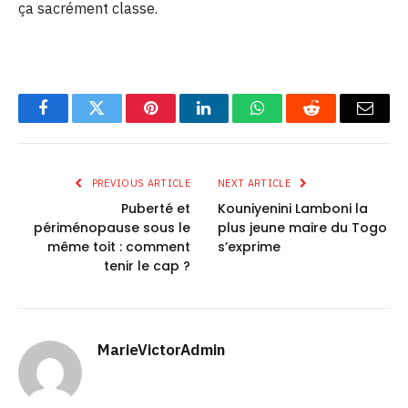
ça sacrément classe.
Facebook
Twitter
Pinterest
LinkedIn
WhatsApp
Reddit
Email
PREVIOUS ARTICLE
NEXT ARTICLE
Puberté et
Kouniyenini Lamboni la
périménopause sous le
plus jeune maire du Togo
même toit : comment
s’exprime
tenir le cap ?
MarieVictorAdmin